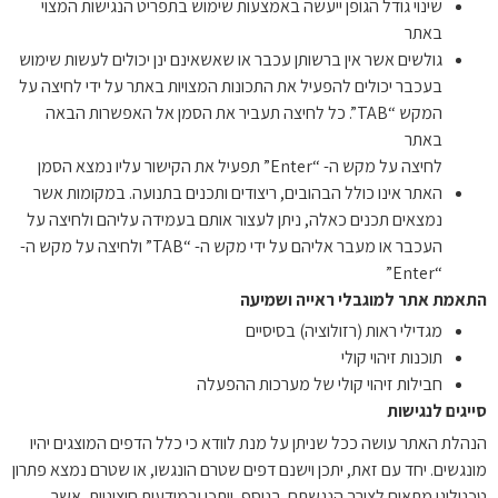
שינוי גודל הגופן ייעשה באמצעות שימוש בתפריט הנגישות המצוי
באתר
גולשים אשר אין ברשותן עכבר או שאשאינם ינן יכולים לעשות שימוש
בעכבר יכולים להפעיל את התכונות המצויות באתר על ידי לחיצה על
המקש “TAB”. כל לחיצה תעביר את הסמן אל האפשרות הבאה
באתר
לחיצה על מקש ה- “Enter” תפעיל את הקישור עליו נמצא הסמן
האתר אינו כולל הבהובים, ריצודים ותכנים בתנועה. במקומות אשר
נמצאים תכנים כאלה, ניתן לעצור אותם בעמידה עליהם ולחיצה על
העכבר או מעבר אליהם על ידי מקש ה- “TAB” ולחיצה על מקש ה-
“Enter”
התאמת אתר למוגבלי ראייה ושמיעה
מגדילי ראות (רזולוציה) בסיסיים
תוכנות זיהוי קולי
חבילות זיהוי קולי של מערכות ההפעלה
סייגים לנגישות
הנהלת האתר עושה ככל שניתן על מנת לוודא כי כלל הדפים המוצגים יהיו
מונגשים. יחד עם זאת, יתכן וישנם דפים שטרם הונגשו, או שטרם נמצא פתרון
טכנולוגי מתאים לצורך הנגשתם. בנוסף, ייתכן ובמודעות חיצוניות, אשר