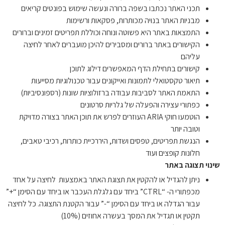
תכני האתר נכתבו בשפה ברורה ונעשה שימוש בפונטים קריאים
מבניות האתר בנויה מכותרות, פסקאות ורשימות
התמצאות באתר היא פשוטה ונוחה וכוללת תפריטים זמינים וברורים
הקישורים באתר ברורים ומסבירים להיכן מועברים לאחר לחיצה
עליהם
קישורים בתחילת הדף המאפשרים דילוג לתוכן
תיאור טקסטואלי לתמונות ואייקונים עבור טכנולוגיות מסייעות
התאמת האתר לסביבות עבודה ברזולוציות שונות (רספונסיביות)
כפתורי עצירה והפעלה של גלריות סרטונים
הוטמעו חוקי ARIA העוזרים לפרש את תוכן האתר בצורה מדויקת
וטובה יותר
הנגשת תפריטים, טפסים ושדות, היררכיית כותרות, רכיבי טאבים,
חלונות קופצים ועוד
שינוי תצוגה באתר
ניתן להגדיל או להקטין את תצוגת האתר באמצעות לחיצה על אחד
מכפתורי ה- “CTRL” ביחד עם גלגלת העכבר או ביחד עם הסימן “+”
עבור הגדלה או ביחד עם הסימן “-” עבור הקטנת התצוגה. כל לחיצה
תקטין או תגדיל את המסך בעשרה אחוזים (10%)