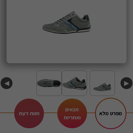
◀
▶
תנאים
מפרט מלא
חוות דעת
ואחריות