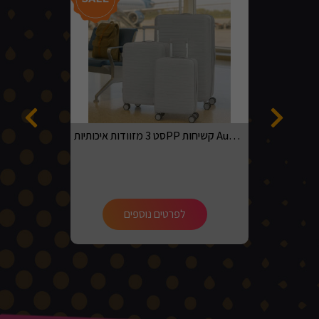
סט 3 מזוודות איכותיותPP קשיחות Australian adventurer בגדלים 20, 24, 28 בצבע אפור בהיר
לפרטים נוספים