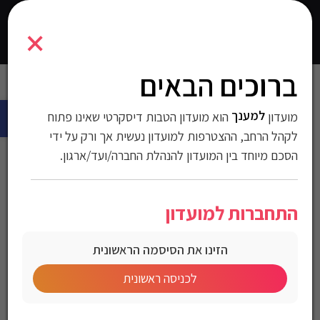
4000005
×
0
התחברו
ברוכים הבאים
עמוד הבית
>
אופנה
>
הנעלה
> נעלי סניקרס Hugo Boss לגברים
פתח 
למענך
מועדון
הוא מועדון הטבות דיסקרטי שאינו פתוח
נעלי סניקרס Hugo Boss
לקהל הרחב, ההצטרפות למועדון נעשית אך ורק על ידי
לגברים
הסכם מיוחד בין המועדון להנהלת החברה/ועד/ארגון.
מק"ט:4000005
התחברות למועדון
מחיר לחברי מועדון
הזינו את הסיסמה הראשונית
לכניסה ראשונית
Hugo Boss Men’s Lace-up sneakers
נעלי סניקרס Hugo Boss לגברים